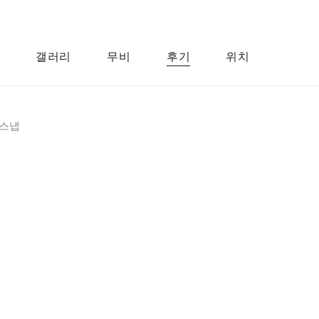
갤러리
무비
후기
위치
스냅