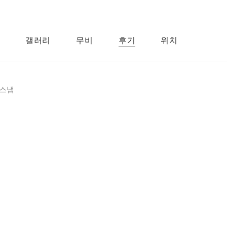
갤러리
무비
후기
위치
스냅