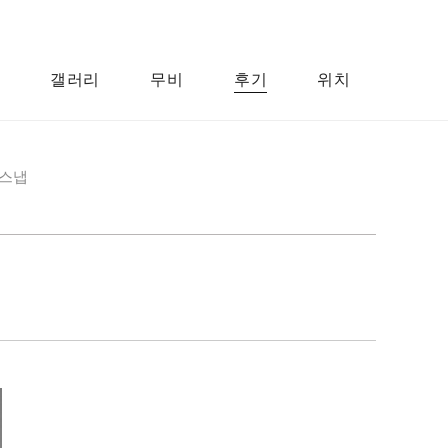
갤러리
무비
후기
위치
스냅