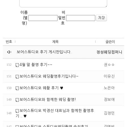
이름
비
(별
밀번
명)
호
번호
제목
글쓴이
보어스튜디오 후기 게시판입니다.
정성웨딩컴퍼니
4월 말 촬영 후기~~
권ㅇㅇ
152
보어스튜디오 웨딩촬영후기입니다~
이유진
151
보어스튜디오 웨촬 후기 ♥
노은아
150
보어스튜디오와 함께한 웨딩 촬영!
장보애
149
보어스튜디오 박경선 대표님과 함께한 촬영후
김정민
148
기 .. ♥
보어스튜디오 스튜디오웨딩촬영 솔직후기
강명빈
147