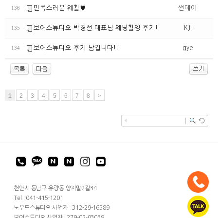
만족스러운 웨촬♥️
썬데이
136
보어스튜디오 박경선 대표님 웨딩촬영 후기!
KJI
135
보어스튜디오 후기 남깁니다!!
gye
134
1
2
3
4
5
6
7
8
>
천안시 동남구 유량동 양지말2길34
Tel : 041-415-1201
노우드스튜디오 사업자 : 312-29-16589
보어스튜디오 사업자 : 279-02-03039