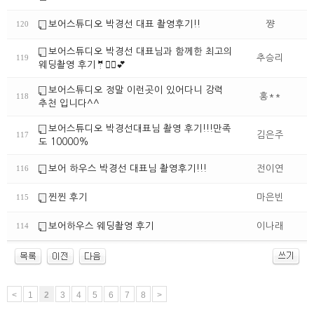
보어스튜디오 박경선 대표 촬영후기!!
쨩
120
보어스튜디오 박경선 대표님과 함께한 최고의
추승리
119
웨딩촬영 후기🤵👰‍♀️💕
보어스튜디오 정말 이런곳이 있어다니 강력
홍**
118
추천 입니다^^
보어스튜디오 박경선대표님 촬영 후기!!!만족
김은주
117
도 10000%
보어 하우스 박경선 대표님 촬영후기!!!
전이연
116
찐찐 후기
마은빈
115
보어하우스 웨딩촬영 후기
이나래
114
<
1
2
3
4
5
6
7
8
>