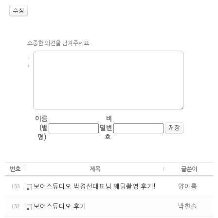
소중한 의견을 남겨주세요.
-
+
이름
비
(별
밀번
명)
호
번호
제목
글쓴이
보어스튜디오 박경선대표님 웨딩촬영 후기!
양아름
133
보어스튜디오 후기
박한솔
132