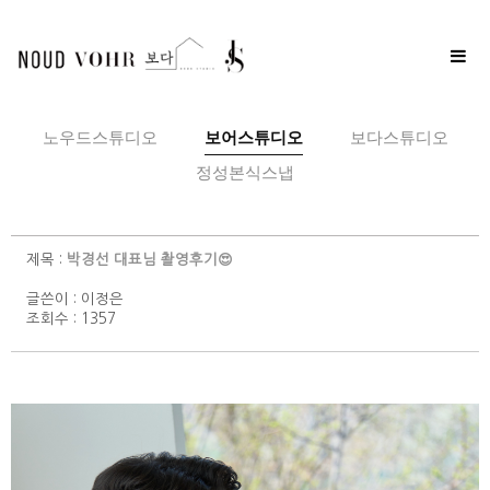
Toggle
naviga
노우드스튜디오
보어스튜디오
보다스튜디오
정성본식스냅
제목 :
박경선 대표님 촬영후기😍
글쓴이 :
이정은
조회수 : 1357