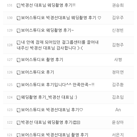
박경선 대표님 웨딩촬영 후기!!
권승희
131
보어스튜디오 박경선대표님 웨딩촬영 후기 ♡
김우주
130
보어스튜디오 웨딩촬영 후기~
신정빈
129
내 안에 잠재 되어있던 걸그룹센터를 끌어내
김현주
128
내주신 박경선 대표님 감사합니다 >.<
보어스튜디오 촬영 후기
샤짱
127
보어스튜디오 후기
정미연
126
보어스튜디오 후기입니다^^ 만족만족~!!
김주환
125
웨딩촬영 후기_박경선 대표님 :)
김초임
124
보어스튜디오 박경선대표님 후기🤍
An
123
박경선 대표님 웨딩촬영 후기👏🏻
윤상아
122
보어스튜디오 박경선대표님 촬영 후기
서은지
121