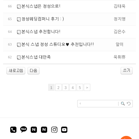
본식스냅은 정성으로!
김태욱
66
정성웨딩컴퍼니 후기 : )
정지영
65
본식스냅 추천합니다!
김은수
64
본식 스냅 정성 스튜디오♥ 추천입니다!!
알미
63
본식스냅 대만족
욱휘쀼
62
1
2
3
4
5
>