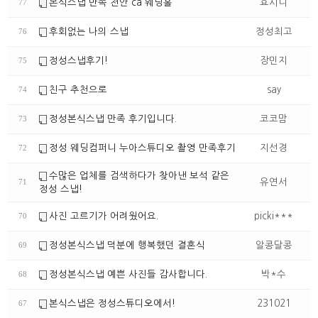
본식스냅 만족 천안 ca 웨딩홀
효시니
77
후회없는 나의 스냅
정성최고
76
정성스냅후기!
장민지
75
친구 추천으로
say
74
정성본식스냅 만족 후기입니다.
코코맘
73
정성 웨딩컴퍼니 누아스튜디오 촬영 만족후기
지선경
72
수많은 업체를 검색하다가 찾아낸 보석 같은
유연서
71
정성 스냅!
사진 고르기가 어려웠어요.
picki***
70
정성본식스냅 덕분에 행복했던 결혼식
알콩달콩
69
정성본식스냅 예쁜 사진들 감사합니다.
박*수
68
본식스냅은 정성스튜디오에서!
231021
67