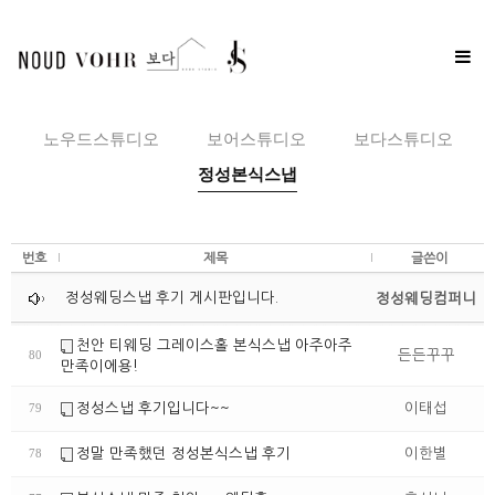
Toggle
naviga
노우드스튜디오
보어스튜디오
보다스튜디오
정성본식스냅
번호
제목
글쓴이
정성웨딩스냅 후기 게시판입니다.
정성웨딩컴퍼니
천안 티웨딩 그레이스홀 본식스냅 아주아주
든든꾸꾸
80
만족이에용!
정성스냅 후기입니다~~
이태섭
79
정말 만족했던 정성본식스냅 후기
이한별
78