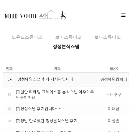
Toggle
naviga
노우드스튜디오
보어스튜디오
보다스튜디오
정성본식스냅
번호
제목
글쓴이
정성웨딩스냅 후기 게시판입니다.
정성웨딩컴퍼니
천안 티웨딩 그레이스홀 본식스냅 아주아주
든든꾸꾸
80
만족이에용!
정성스냅 후기입니다~~
이태섭
79
정말 만족했던 정성본식스냅 후기
이한별
78