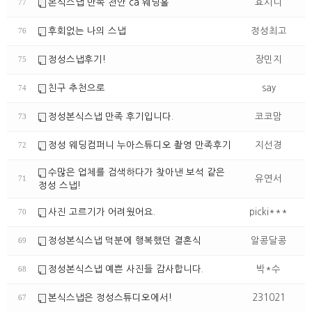
본식스냅 만족 천안 ca 웨딩홀
효시니
77
후회없는 나의 스냅
정성최고
76
정성스냅후기!
장민지
75
친구 추천으로
say
74
정성본식스냅 만족 후기입니다.
코코맘
73
정성 웨딩컴퍼니 누아스튜디오 촬영 만족후기
지선경
72
수많은 업체를 검색하다가 찾아낸 보석 같은
유연서
71
정성 스냅!
사진 고르기가 어려웠어요.
picki***
70
정성본식스냅 덕분에 행복했던 결혼식
알콩달콩
69
정성본식스냅 예쁜 사진들 감사합니다.
박*수
68
본식스냅은 정성스튜디오에서!
231021
67