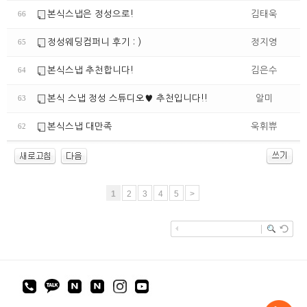
본식스냅은 정성으로!
김태욱
66
정성웨딩컴퍼니 후기 : )
정지영
65
본식스냅 추천합니다!
김은수
64
본식 스냅 정성 스튜디오♥ 추천입니다!!
알미
63
본식스냅 대만족
욱휘쀼
62
1
2
3
4
5
>